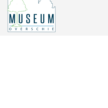
Overschiese Dorpsstraat 136-140
3043 CV, Rotterdam Overschie
010 415 8864
info@museumoverschie.nl
/museumoverschie
Youtube
©
2022 Museum Overschie
De hoop doet leven