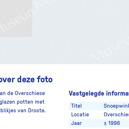
over deze foto
Vastgelegde informat
an de Overschiese
 glazen potten met
Titel
Snoepwink
likjes van Droste.
Locatie
Overschie
Jaar
± 1996