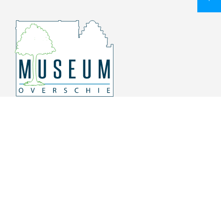
Overschiese Dorpsstraat 136-140
3043 CV, Rotterdam Overschie
010 415 8864
info@museumoverschie.nl
/museumoverschie
Youtube