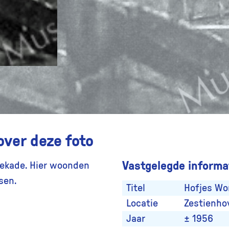
over deze foto
Vastgelegde informat
ekade. Hier woonden
sen.
Titel
Hofjes Wo
Locatie
Zestienho
Jaar
± 1956