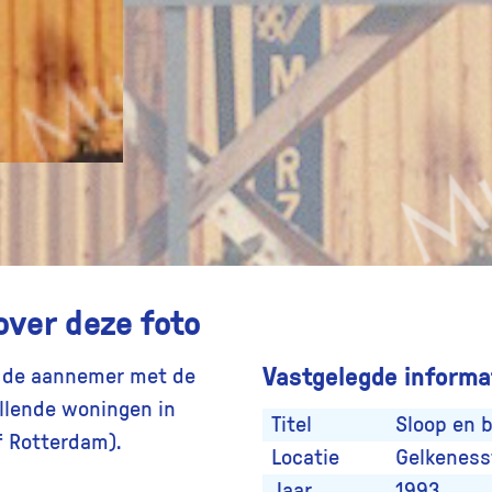
over deze foto
Vastgelegde informat
n de aannemer met de
llende woningen in
Titel
Sloop en 
f Rotterdam).
Locatie
Gelkeness
Jaar
1993