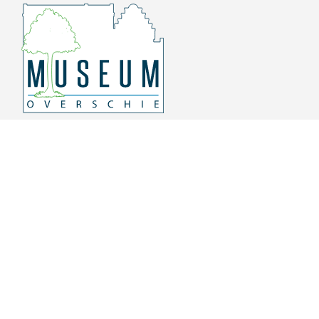
Overschiese Dorpsstraat 136-140
3043 CV, Rotterdam Overschie
010 415 8864
info@museumoverschie.nl
/museumoverschie
Youtube