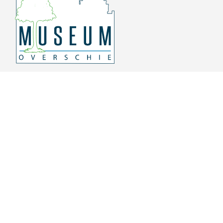
Overschiese Dorpsstraat 136-140
3043 CV, Rotterdam Overschie
010 415 8864
info@museumoverschie.nl
/museumoverschie
Youtube
©
2022 Museum Overschie
De hoop doet leven