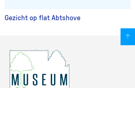
Gezicht op flat Abtshove
Overschiese Dorpsstraat 136-140
3043 CV, Rotterdam Overschie
010 415 8864