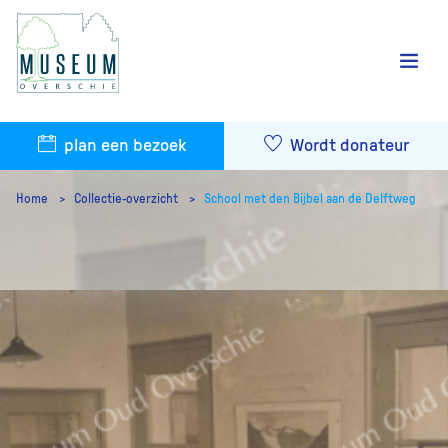
plan een bezoek
Wordt donateur
Home
Collectie-overzicht
School met den Bijbel aan de Delftweg