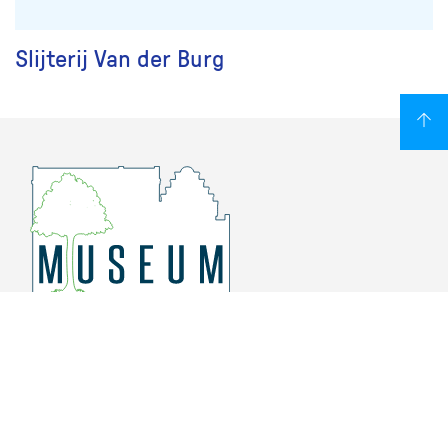
Slijterij Van der Burg
Overschiese Dorpsstraat 136-140
3043 CV, Rotterdam Overschie
010 415 8864