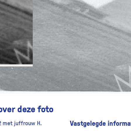
over deze foto
Vastgelegde informat
2 met juffrouw H.