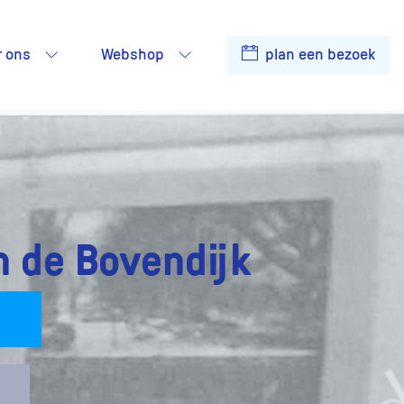
r ons
Webshop
plan een bezoek
n de Bovendijk