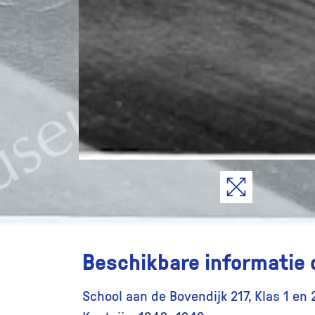
Beschikbare informatie 
School aan de Bovendijk 217, Klas 1 en 