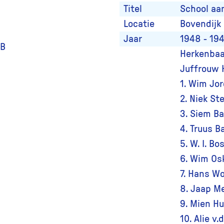
Titel
School aa
Locatie
Bovendijk
Jaar
1948 - 19
1B
Herkenbaar
Juffrouw H
1. Wim Jor
2. Niek St
3. Siem Ba
4. Truus B
5. W. I. Bo
6. Wim Os
7. Hans Wo
8. Jaap Me
9. Mien H
10. Alie v.d