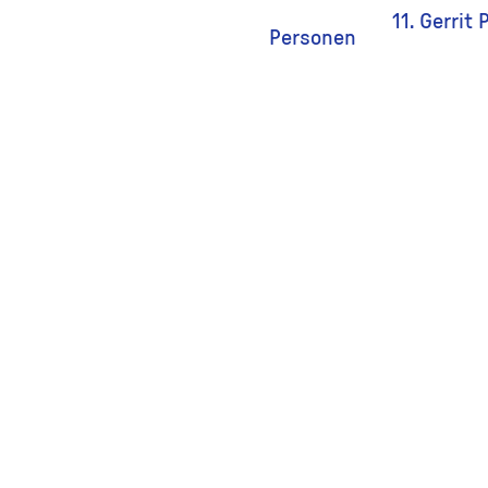
11. Gerrit 
Personen
12. Piet N
13. Henk J
14. Lenie K
15. Cobie 
16. Dies P
17. Hen va
18. Arie M
19. Nel Me
20. Hennie
21. Gijs v.
22. Paul v.
23. Henk 
24. Artje 
Collectie ID
18950