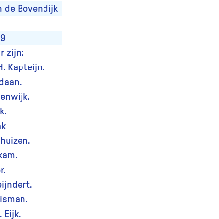
n de Bovendijk
49
 zijn:
. Kapteijn.
daan.
eenwijk.
k.
ak
shuizen.
kam.
r.
ijndert.
uisman.
. Eijk.