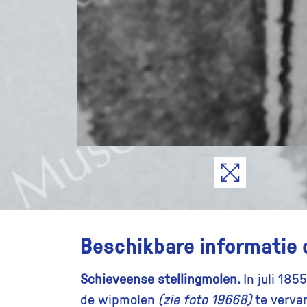
Beschikbare informatie 
Schieveense stellingmolen.
In juli 18
de wipmolen
(zie foto 19668)
te vervan