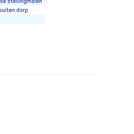
se stellingmolen
buiten dorp