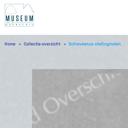
Home
Collectie-overzicht
Schieveense stellingmolen