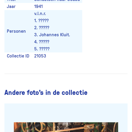
Jaar
1941
v.l.n.r.
1. ?????
2. ?????
Personen
3. Johannes Kluit.
4. ?????
5. ?????
Collectie ID
21053
Andere foto’s in de collectie