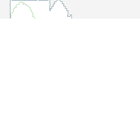
Overschiese Dorpsstraat 136-140
3043 CV, Rotterdam Overschie
010 415 8864
info@museumoverschie.nl
/museumoverschie
Youtube
©
2022 Museum Overschie