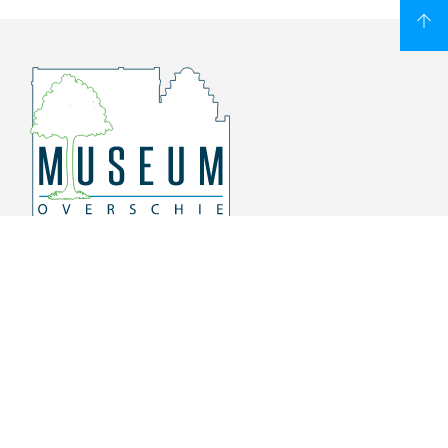
Overschiese Dorpsstraat 136-140
3043 CV, Rotterdam Overschie
010 415 8864
info@museumoverschie.nl
/museumoverschie
Youtube