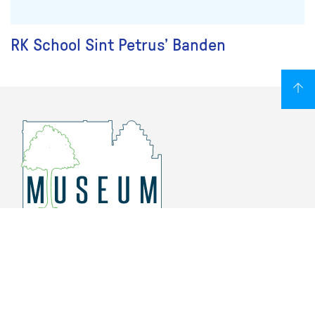
RK School Sint Petrus’ Banden
Overschiese Dorpsstraat 136-140
3043 CV, Rotterdam Overschie
010 415 8864