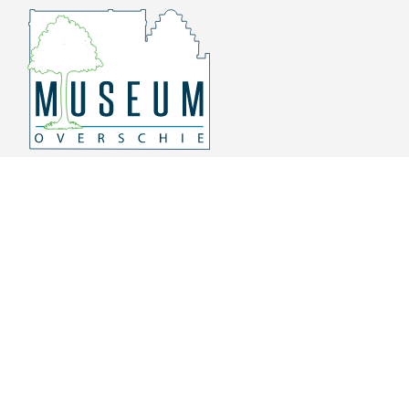
Overschiese Dorpsstraat 136-140
3043 CV, Rotterdam Overschie
010 415 8864
info@museumoverschie.nl
/museumoverschie
Youtube