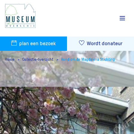
plan een bezoek
Wordt donateur
Home
Collectie-overzicht
Rond om de Magdalena Stichting