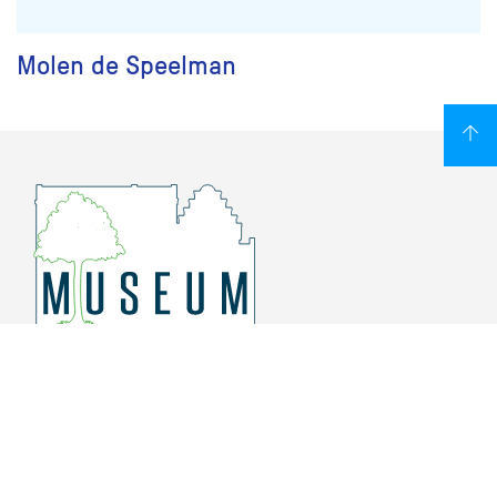
Molen de Speelman
Overschiese Dorpsstraat 136-140
3043 CV, Rotterdam Overschie
010 415 8864