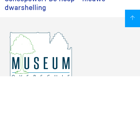
dwarshelling
Overschiese Dorpsstraat 136-140
3043 CV, Rotterdam Overschie
010 415 8864
info@museumoverschie.nl
/museumoverschie