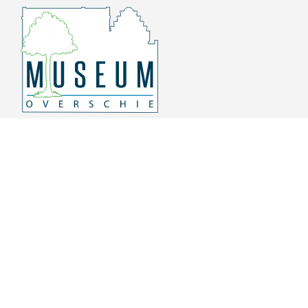
Overschiese Dorpsstraat 136-140
3043 CV, Rotterdam Overschie
010 415 8864
info@museumoverschie.nl
/museumoverschie
Youtube