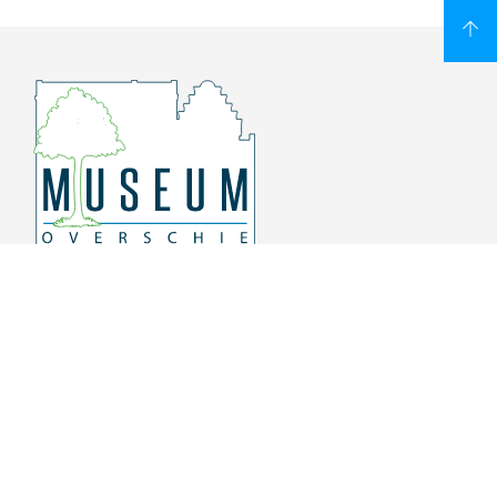
Overschiese Dorpsstraat 136-140
3043 CV, Rotterdam Overschie
010 415 8864
info@museumoverschie.nl
/museumoverschie
Youtube