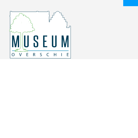
Overschiese Dorpsstraat 136-140
3043 CV, Rotterdam Overschie
010 415 8864
info@museumoverschie.nl
/museumoverschie
Youtube