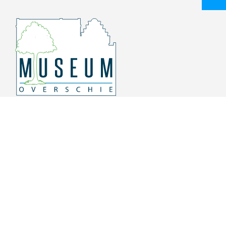
Overschiese Dorpsstraat 136-140
3043 CV, Rotterdam Overschie
010 415 8864
info@museumoverschie.nl
/museumoverschie
Youtube