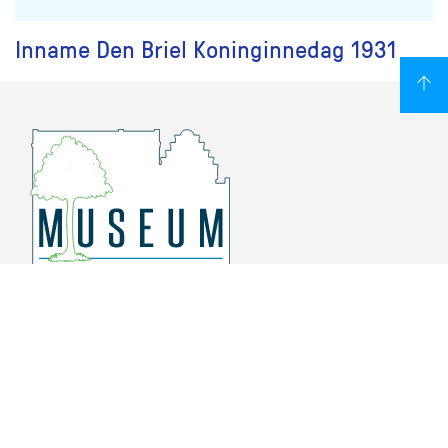
Inname Den Briel Koninginnedag 1931
Overschiese Dorpsstraat 136-140
3043 CV, Rotterdam Overschie
010 415 8864
info@museumoverschie.nl