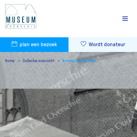
plan een bezoek
Wordt donateur
Home
Collectie-overzicht
Koninginnedag 1992