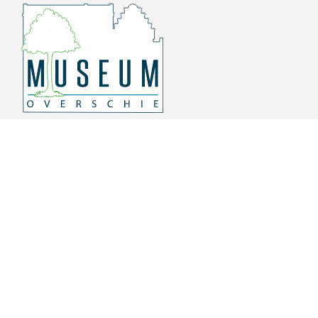
Overschiese Dorpsstraat 136-140
3043 CV, Rotterdam Overschie
010 415 8864
info@museumoverschie.nl
/museumoverschie
Youtube