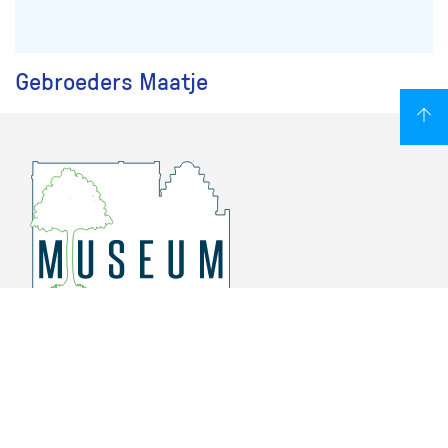
Gebroeders Maatje
Overschiese Dorpsstraat 136-140
3043 CV, Rotterdam Overschie
010 415 8864
info@museumoverschie.nl