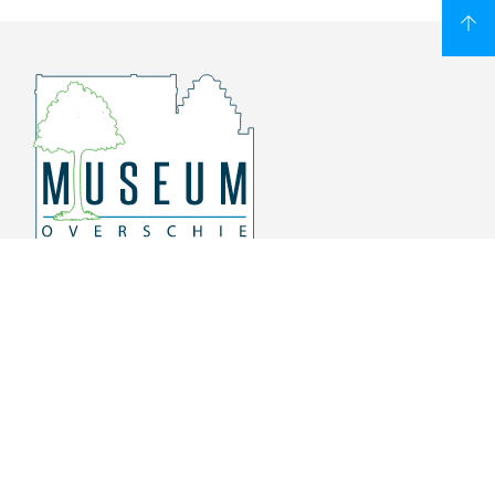
Overschiese Dorpsstraat 136-140
3043 CV, Rotterdam Overschie
010 415 8864
info@museumoverschie.nl
/museumoverschie
Youtube