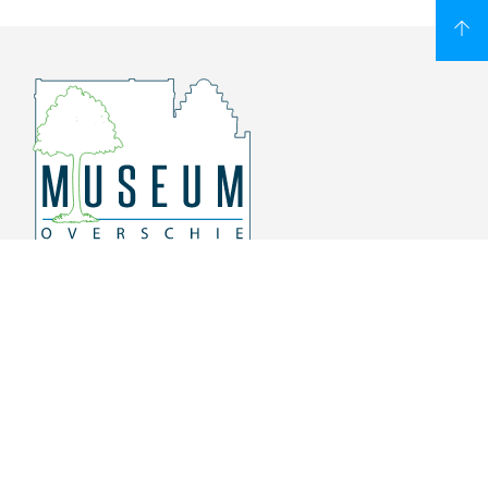
Overschiese Dorpsstraat 136-140
3043 CV, Rotterdam Overschie
010 415 8864
info@museumoverschie.nl
/museumoverschie
Youtube