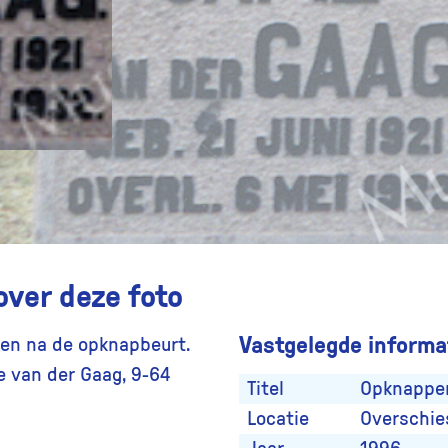
over deze foto
Vastgelegde informat
zien na de opknapbeurt.
e van der Gaag, 9-64
Titel
Opknappen
Locatie
Overschie