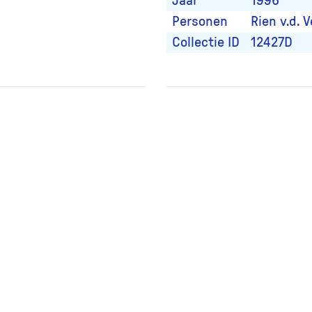
Jaar
1996
Personen
Rien v.d. V
Collectie ID
12427D