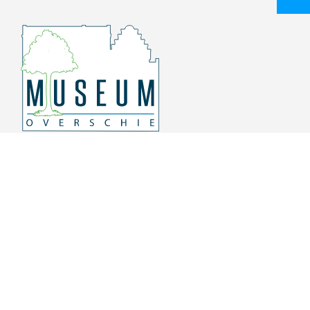
Overschiese Dorpsstraat 136-140
3043 CV, Rotterdam Overschie
010 415 8864
info@museumoverschie.nl
/museumoverschie
Youtube