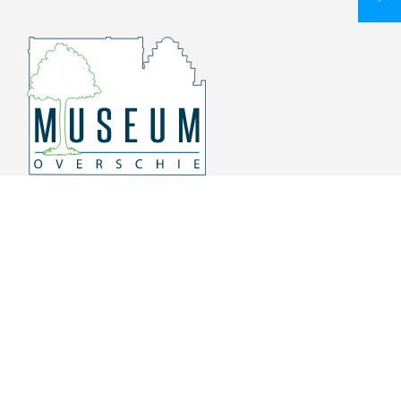
Overschiese Dorpsstraat 136-140
3043 CV, Rotterdam Overschie
010 415 8864
info@museumoverschie.nl
/museumoverschie
Youtube