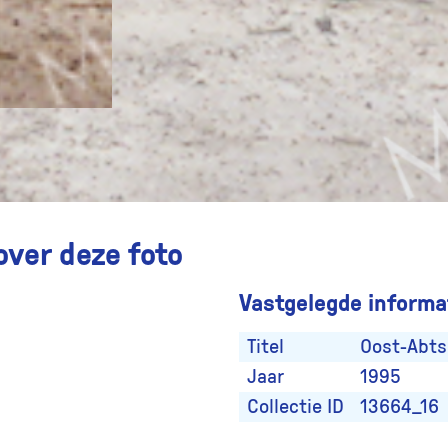
over deze foto
Vastgelegde informat
Titel
Oost-Abts
Jaar
1995
Collectie ID
13664_16