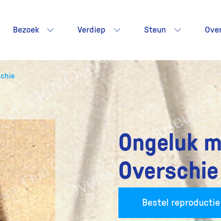
Bezoek
Verdiep
Steun
Ove
schie
Ongeluk m
Overschie
Bestel reproductie