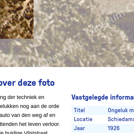
over deze foto
Vastgelegde informat
ing der techniek en
ngelukken nog aan de orde
Titel
Ongeluk m
auto van den weg af en
Locatie
Schiedams
ittenden het leven verloor.
Jaar
1926
 huidige Vliststraat.