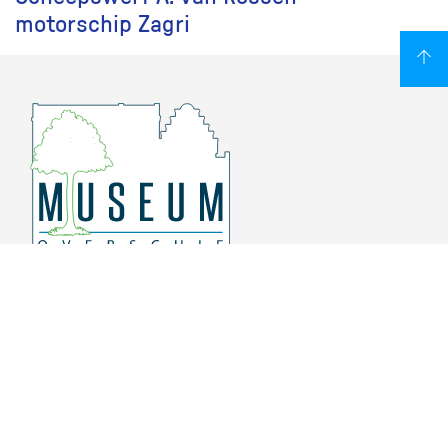
motorschip Zagri
Overschiese Dorpsstraat 136-140
3043 CV, Rotterdam Overschie
010 415 8864
info@museumoverschie.nl
/museumoverschie