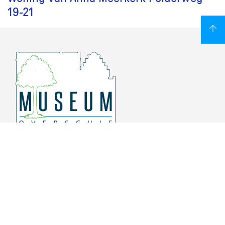
19-21
Overschiese Dorpsstraat 136-140
3043 CV, Rotterdam Overschie
010 415 8864
info@museumoverschie.nl
/museumoverschie