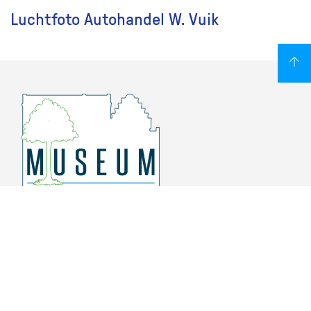
Luchtfoto Autohandel W. Vuik
Overschiese Dorpsstraat 136-140
3043 CV, Rotterdam Overschie
010 415 8864
info@museumoverschie.nl