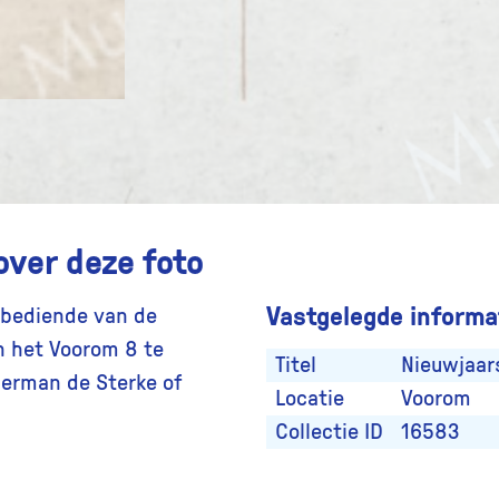
over deze foto
Vastgelegde informat
 bediende van de
n het Voorom 8 te
Titel
Nieuwjaar
Herman de Sterke of
Locatie
Voorom
Collectie ID
16583