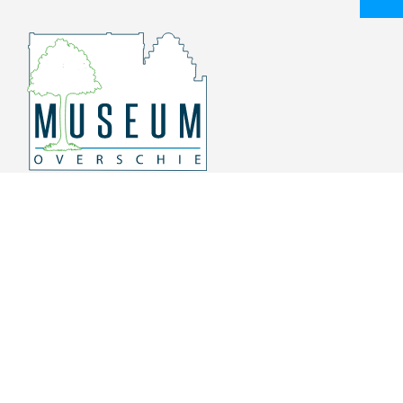
Overschiese Dorpsstraat 136-140
3043 CV, Rotterdam Overschie
010 415 8864
info@museumoverschie.nl
/museumoverschie
Youtube