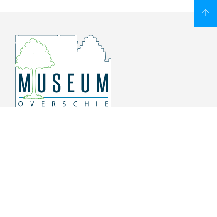
Overschiese Dorpsstraat 136-140
3043 CV, Rotterdam Overschie
010 415 8864
info@museumoverschie.nl
/museumoverschie
Youtube