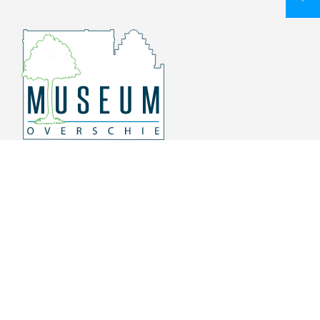
Overschiese Dorpsstraat 136-140
3043 CV, Rotterdam Overschie
010 415 8864
info@museumoverschie.nl
/museumoverschie
Youtube