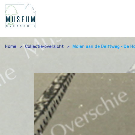
Home
Collectie-overzicht
Molen aan de Delftweg - De H