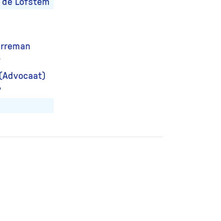
 de Lofstem
Karreman
?
 (Advocaat)
?