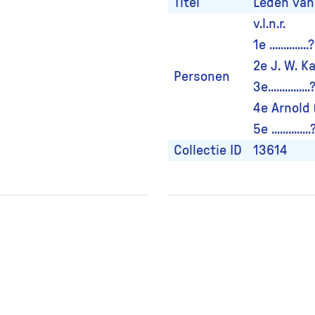
Titel
Leden van
v.l.n.r.
1e ..............?
2e J. W. 
Personen
3e...............
4e Arnold
5e ..............
Collectie ID
13614