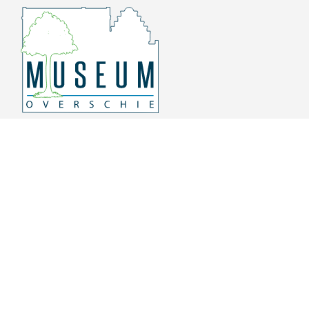
Overschiese Dorpsstraat 136-140
3043 CV, Rotterdam Overschie
010 415 8864
info@museumoverschie.nl
/museumoverschie
Youtube