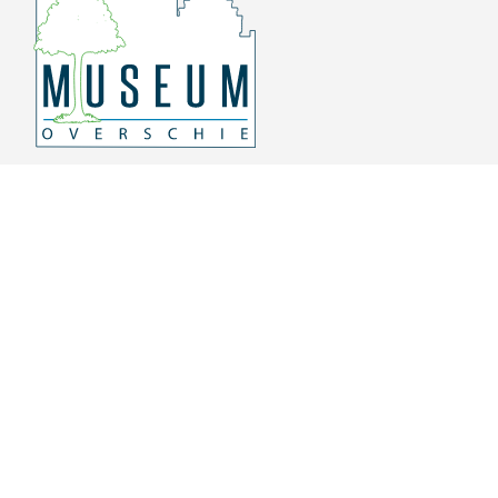
Overschiese Dorpsstraat 136-140
3043 CV, Rotterdam Overschie
010 415 8864
info@museumoverschie.nl
/museumoverschie
Youtube
©
2022 Museum Overschie
De hoop doet leven