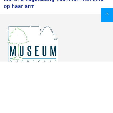
op haar arm
Overschiese Dorpsstraat 136-140
3043 CV, Rotterdam Overschie
010 415 8864
info@museumoverschie.nl
/museumoverschie