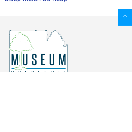
Overschiese Dorpsstraat 136-140
3043 CV, Rotterdam Overschie
010 415 8864
info@museumoverschie.nl
/museumoverschie