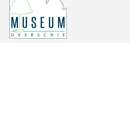
Overschiese Dorpsstraat 136-140
3043 CV, Rotterdam Overschie
010 415 8864
info@museumoverschie.nl
/museumoverschie
Youtube
©
2022 Museum Overschie
De hoop doet leven