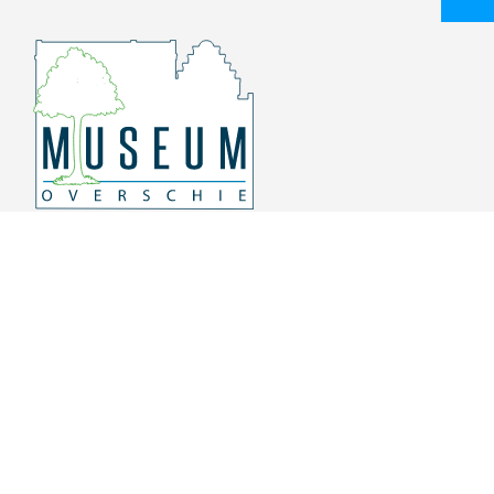
Overschiese Dorpsstraat 136-140
3043 CV, Rotterdam Overschie
010 415 8864
info@museumoverschie.nl
/museumoverschie
Youtube