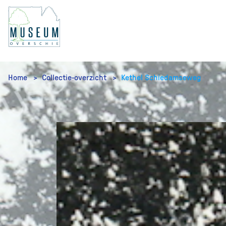
Home
Collectie-overzicht
Kethel Schiedamseweg