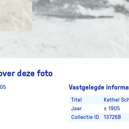
over deze foto
Vastgelegde informat
905
Titel
Kethel S
Jaar
± 1905
Collectie ID
13726B