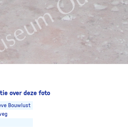
ie over deze foto
eve Bouwlust
weg