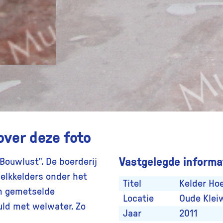
over deze foto
Vastgelegde informat
Bouwlust". De boerderij
elkkelders onder het
Titel
Kelder Ho
n gemetselde
Locatie
Oude Klei
uld met welwater. Zo
Jaar
2011