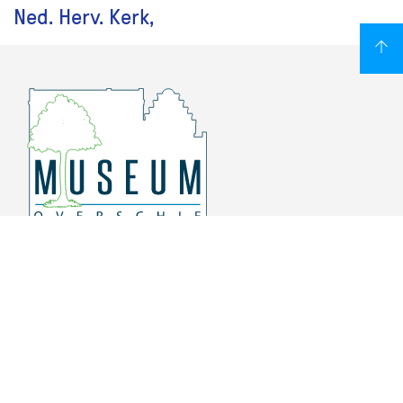
Ned. Herv. Kerk,
Overschiese Dorpsstraat 136-140
3043 CV, Rotterdam Overschie
010 415 8864
info@museumoverschie.nl
/museumoverschie