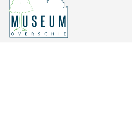
Overschiese Dorpsstraat 136-140
3043 CV, Rotterdam Overschie
010 415 8864
info@museumoverschie.nl
/museumoverschie
Youtube
©
2022 Museum Overschie
De hoop doet leven